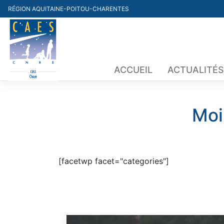
Skip
RÉGION AQUITAINE-POITOU-CHARENTES
to
content
ACCUEIL
ACTUALITÉS
Moi
[facetwp facet="categories"]