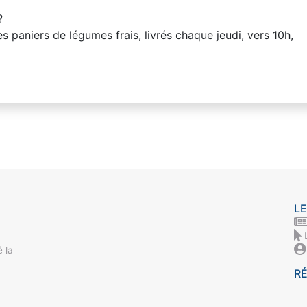
?
paniers de légumes frais, livrés chaque jeudi, vers 10h,
LE
 la
R