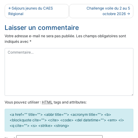
Navigation
Séjours jeunes du CAES
Challenge voile du 2 au 5
de
Régional
octobre 2026
l’article
Laisser un commentaire
Votre adresse e-mail ne sera pas publiée.
Les champs obligatoires sont
indiqués avec
*
Vous pouvez utiliser :
HTML
tags and attributes:
<a href="" title=""> <abbr title=""> <acronym title=""> <b>
<blockquote cite=""> <cite> <code> <del datetime=""> <em> <i>
<q cite=""> <s> <strike> <strong>