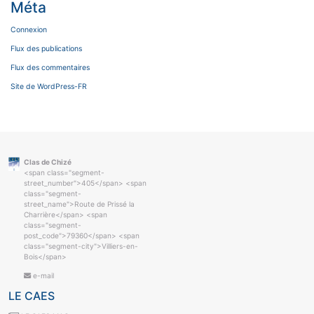
Méta
Connexion
Flux des publications
Flux des commentaires
Site de WordPress-FR
Clas de Chizé
<span class="segment-
street_number">405</span> <span
class="segment-
street_name">Route de Prissé la
Charrière</span> <span
class="segment-
post_code">79360</span> <span
class="segment-city">Villiers-en-
Bois</span>
e-mail
LE CAES